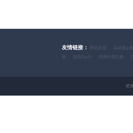
友情链接：
赞助页面
高精度ip
载
在线Bip39
滴滴代驾注册
把准